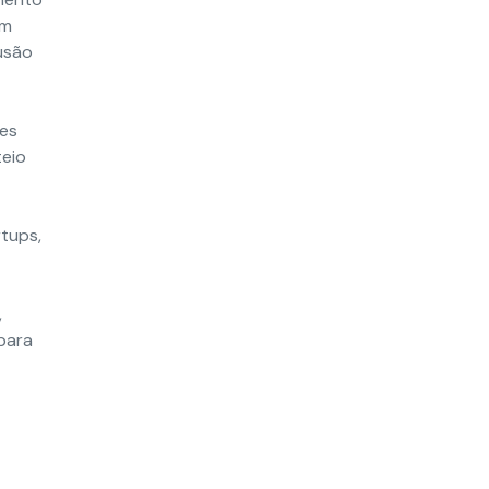
om
usão
ões
teio
tups,
,
para