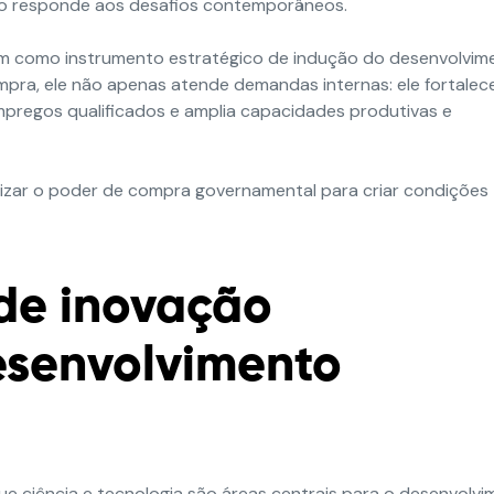
 não responde aos desafios contemporâneos.
m como instrumento estratégico de indução do desenvolvim
pra, ele não apenas atende demandas internas: ele fortalec
mpregos qualificados e amplia capacidades produtivas e
ilizar o poder de compra governamental para criar condições
de inovação
senvolvimento
 ciência e tecnologia são áreas centrais para o desenvolv