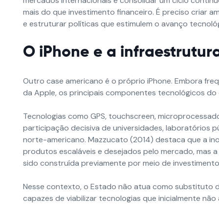
mercados internacionais e consolidar um ciclo contín
mais do que investimento financeiro. É preciso criar 
e estruturar políticas que estimulem o avanço tecnol
O iPhone e a infraestrutur
Outro case americano é o próprio iPhone. Embora fr
da Apple, os principais componentes tecnológicos do 
Tecnologias como GPS, touchscreen, microprocessador
participação decisiva de universidades, laboratórios
norte-americano. Mazzucato (2014) destaca que a inov
produtos escaláveis e desejados pelo mercado, mas a in
sido construída previamente por meio de investimento
Nesse contexto, o Estado não atua como substituto d
capazes de viabilizar tecnologias que inicialmente nã