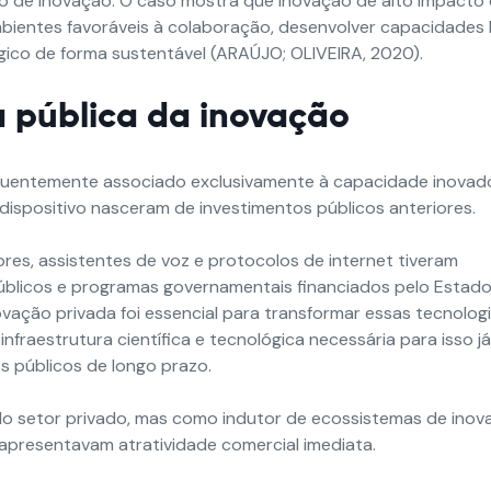
uo de inovação. O caso mostra que inovação de alto impacto 
ambientes favoráveis à colaboração, desenvolver capacidades 
ógico de forma sustentável (ARAÚJO; OLIVEIRA, 2020).
a
pública da inovação
equentemente associado exclusivamente à capacidade inovad
dispositivo nasceram de investimentos públicos anteriores.
es, assistentes de voz e protocolos de internet tiveram
 públicos e programas governamentais financiados pelo Estad
ação privada foi essencial para transformar essas tecnolog
fraestrutura científica e tecnológica necessária para isso já
s públicos de longo prazo.
o setor privado, mas como indutor de ecossistemas de inov
o apresentavam atratividade comercial imediata.