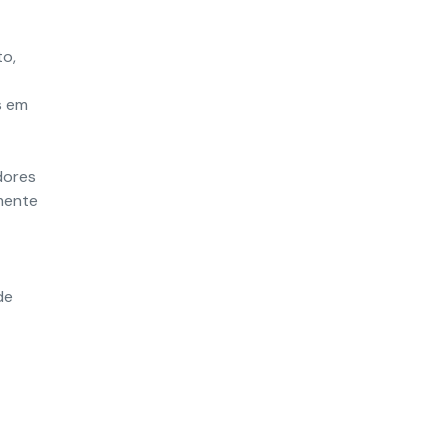
to,
s em
dores
lmente
de