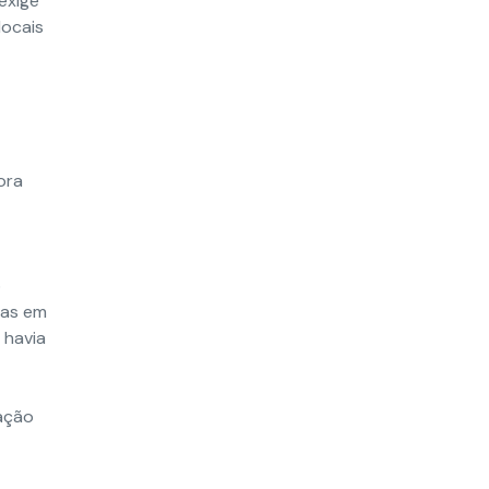
exige
locais
ora
o
ias em
 havia
ação