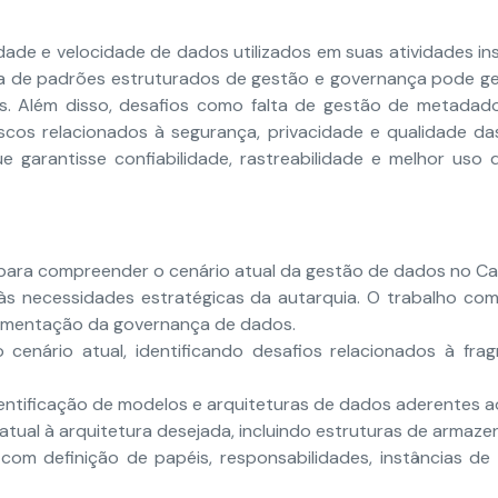
de e velocidade de dados utilizados em suas atividades inst
cia de padrões estruturados de gestão e governança pode g
as. Além disso, desafios como falta de gestão de metadado
os relacionados à segurança, privacidade e qualidade das
 garantisse confiabilidade, rastreabilidade e melhor us
ara compreender o cenário atual da gestão de dados no Ca
s necessidades estratégicas da autarquia. O trabalho combi
lementação da governança de dados.
 cenário atual, identificando desafios relacionados à f
dentificação de modelos e arquiteturas de dados aderentes a
tual à arquitetura desejada, incluindo estruturas de armaze
m definição de papéis, responsabilidades, instâncias de d